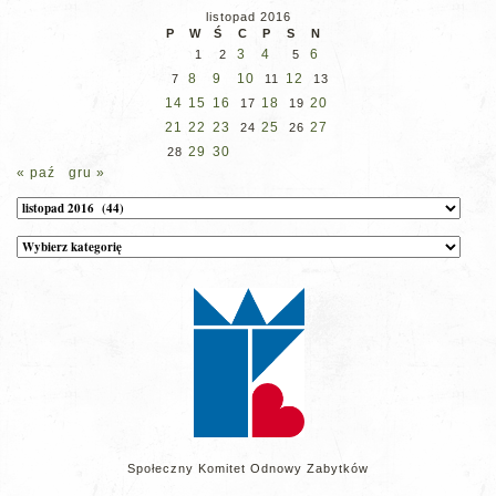
listopad 2016
P
W
Ś
C
P
S
N
3
4
6
1
2
5
8
9
10
12
7
11
13
14
15
16
18
20
17
19
21
22
23
25
27
24
26
29
30
28
« paź
gru »
Archiwum
Kategorie
wpisów
na
stronie
Społeczny Komitet Odnowy Zabytków