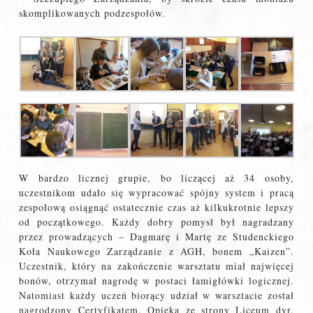
skomplikowanych podzespołów.
W bardzo licznej grupie, bo liczącej aż 34 osoby,
uczestnikom udało się wypracować spójny system i pracą
zespołową osiągnąć ostatecznie czas aż kilkukrotnie lepszy
od początkowego. Każdy dobry pomysł był nagradzany
przez prowadzących – Dagmarę i Martę ze Studenckiego
Koła Naukowego Zarządzanie z AGH, bonem „Kaizen”.
Uczestnik, który na zakończenie warsztatu miał najwięcej
bonów, otrzymał nagrodę w postaci łamigłówki logicznej.
Natomiast każdy uczeń biorący udział w warsztacie został
nagrodzony Certyfikatem. Opieka ze strony Liceum dyr.