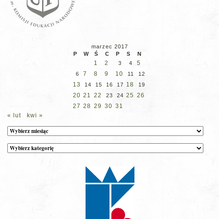
marzec 2017
P
W
Ś
C
P
S
N
1
2
5
3
4
7
8
9
10
6
11
12
13
18
14
15
16
17
19
20
21
22
25
26
23
24
27
28
29
30
31
« lut
kwi »
Archiwum
Kategorie
wpisów
na
stronie