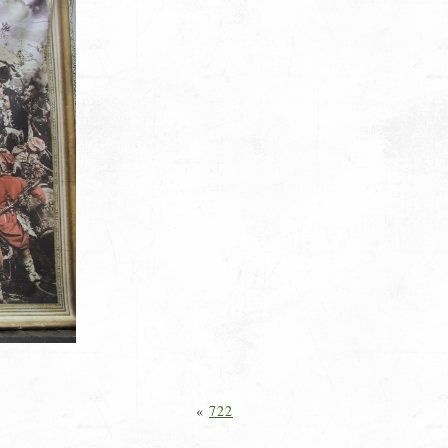
«
722