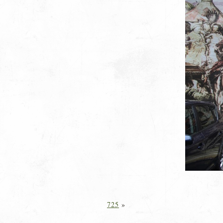
725
»