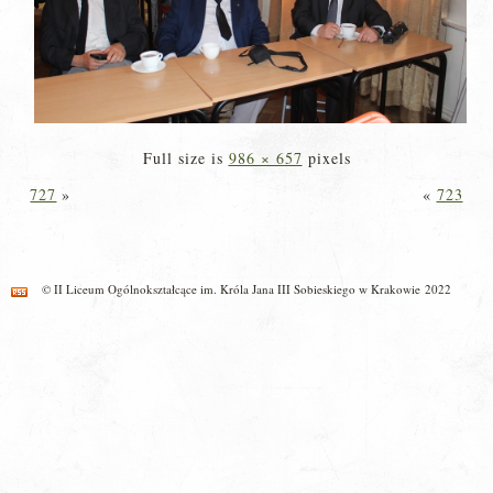
Full size is
986 × 657
pixels
727
»
«
723
© II Liceum Ogólnokształcące im. Króla Jana III Sobieskiego w Krakowie 2022