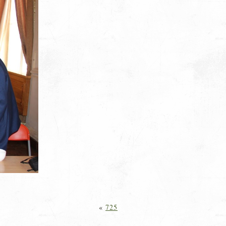
«
725