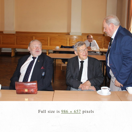
Full size is
986 × 657
pixels