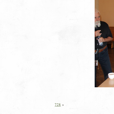
728
»