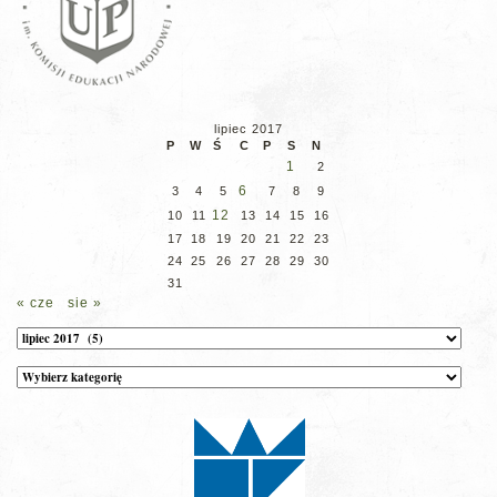
lipiec 2017
P
W
Ś
C
P
S
N
1
2
6
3
4
5
7
8
9
12
10
11
13
14
15
16
17
18
19
20
21
22
23
24
25
26
27
28
29
30
31
« cze
sie »
Archiwum
Kategorie
wpisów
na
stronie