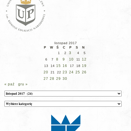
listopad 2017
P
W
Ś
C
P
S
N
3
1
2
4
5
8
9
10
12
6
7
11
15
16
19
13
14
17
18
20
23
24
25
26
21
22
27
28
29
30
« paź
gru »
Archiwum
Kategorie
wpisów
na
stronie