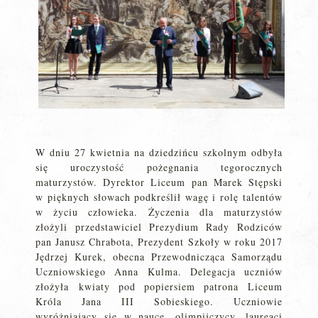
W dniu 27 kwietnia na dziedzińcu szkolnym odbyła
się uroczystość pożegnania tegorocznych
maturzystów. Dyrektor Liceum pan Marek Stępski
w pięknych słowach podkreślił wagę i rolę talentów
w życiu człowieka. Życzenia dla maturzystów
złożyli przedstawiciel Prezydium Rady Rodziców
pan Janusz Chrabota, Prezydent Szkoły w roku 2017
Jędrzej Kurek, obecna Przewodnicząca Samorządu
Uczniowskiego Anna Kulma. Delegacja uczniów
złożyła kwiaty pod popiersiem patrona Liceum
Króla Jana III Sobieskiego. Uczniowie
wyróżniający się w nauce, olimpijczycy, laureaci