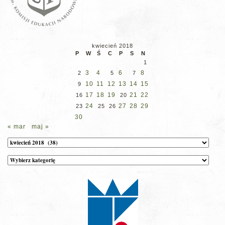
kwiecień 2018
P
W
Ś
C
P
S
N
1
3
4
6
8
2
5
7
10
11
12
13
14
15
9
17
18
19
21
22
16
20
24
27
28
29
23
25
26
30
« mar
maj »
Archiwum
Kategorie
wpisów
na
stronie