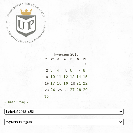
kwiecień 2018
P
W
Ś
C
P
S
N
1
3
4
6
8
2
5
7
10
11
12
13
14
15
9
17
18
19
21
22
16
20
24
27
28
29
23
25
26
30
« mar
maj »
Archiwum
Kategorie
wpisów
na
stronie