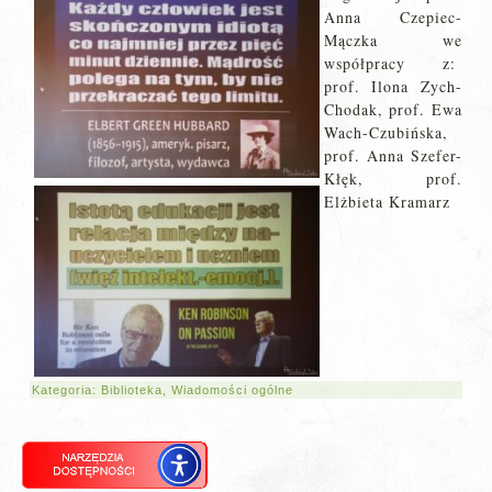
Anna Czepiec-
Mączka we
współpracy z:
prof. Ilona Zych-
Chodak, prof. Ewa
Wach-Czubińska,
prof. Anna Szefer-
Kłęk, prof.
Elżbieta Kramarz
Kategoria:
Biblioteka
,
Wiadomości ogólne