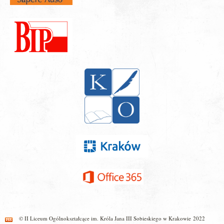
© II Liceum Ogólnokształcące im. Króla Jana III Sobieskiego w Krakowie 2022