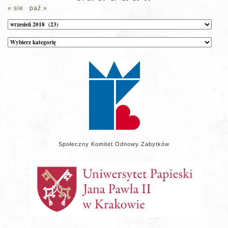
« sie
paź »
Archiwum
Kategorie
wpisów
na
stronie
Społeczny Komitet Odnowy Zabytków