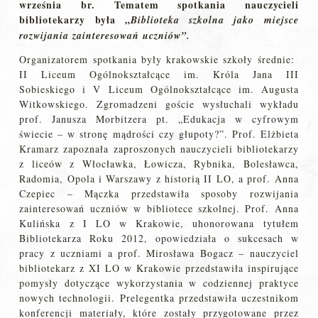
września br. Tematem spotkania nauczycieli
bibliotekarzy była „
Biblioteka szkolna jako miejsce
rozwijania zainteresowań uczniów”.
Organizatorem spotkania były krakowskie szkoły średnie:
II Liceum Ogólnokształcące im. Króla Jana III
Sobieskiego i V Liceum Ogólnokształcące im. Augusta
Witkowskiego. Zgromadzeni goście wysłuchali wykładu
prof. Janusza Morbitzera pt. „Edukacja w cyfrowym
świecie – w stronę mądrości czy głupoty?”. Prof. Elżbieta
Kramarz zapoznała zaproszonych nauczycieli bibliotekarzy
z liceów z Włocławka, Łowicza, Rybnika, Bolesławca,
Radomia, Opola i Warszawy z historią II LO, a prof. Anna
Czepiec – Mączka przedstawiła sposoby rozwijania
zainteresowań uczniów w bibliotece szkolnej. Prof. Anna
Kulińska z I LO w Krakowie, uhonorowana tytułem
Bibliotekarza Roku 2012, opowiedziała o sukcesach w
pracy z uczniami a prof. Mirosława Bogacz – nauczyciel
bibliotekarz z XI LO w Krakowie przedstawiła inspirujące
pomysły dotyczące wykorzystania w codziennej praktyce
nowych technologii. Prelegentka przedstawiła uczestnikom
konferencji materiały, które zostały przygotowane przez