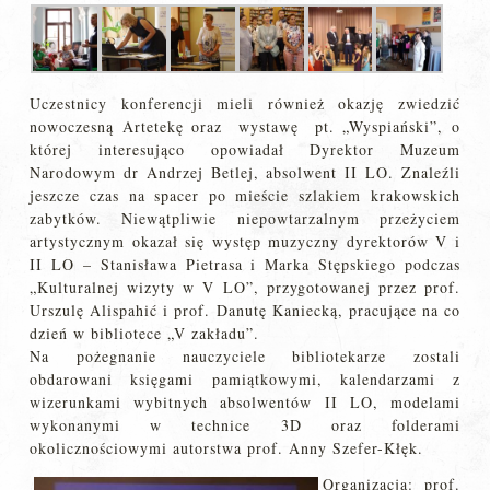
Uczestnicy konferencji mieli również okazję zwiedzić
nowoczesną Artetekę oraz wystawę pt. „Wyspiański”, o
której interesująco opowiadał Dyrektor Muzeum
Narodowym dr Andrzej Betlej, absolwent II LO. Znaleźli
jeszcze czas na spacer po mieście szlakiem krakowskich
zabytków. Niewątpliwie niepowtarzalnym przeżyciem
artystycznym okazał się występ muzyczny dyrektorów V i
II LO – Stanisława Pietrasa i Marka Stępskiego podczas
„Kulturalnej wizyty w V LO”, przygotowanej przez prof.
Urszulę Alispahić i prof. Danutę Kaniecką, pracujące na co
dzień w bibliotece „V zakładu”.
Na pożegnanie nauczyciele bibliotekarze zostali
obdarowani księgami pamiątkowymi, kalendarzami z
wizerunkami wybitnych absolwentów II LO, modelami
wykonanymi w technice 3D oraz folderami
okolicznościowymi autorstwa prof. Anny Szefer-Kłęk.
Organizacja: prof.