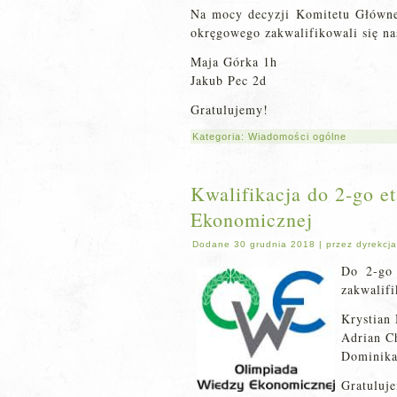
Na mocy decyzji Komitetu Główne
okręgowego zakwalifikowali się na
Maja Górka 1h
Jakub Pec 2d
Gratulujemy!
Kategoria:
Wiadomości ogólne
Kwalifikacja do 2-go 
Ekonomicznej
Dodane
30 grudnia 2018
|
przez
dyrekcja
Do 2-go
zakwalifi
Krystian
Adrian C
Dominika
Gratuluj