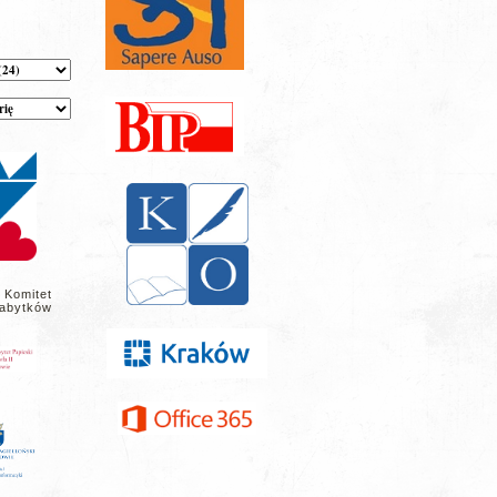
 Komitet
abytków