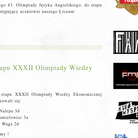
go 43. Olimpiady Języka Angielskiego, do etapu
stępujący uczniowie naszego Liceum:
etapu XXXII Olimpiady Wiedzy
 etapu XXXII Olimpiady Wiedzy Ekonomicznej
kowali się:
 Nalepa 3d
hmielowiec 3a
 Waga 2d
emy !