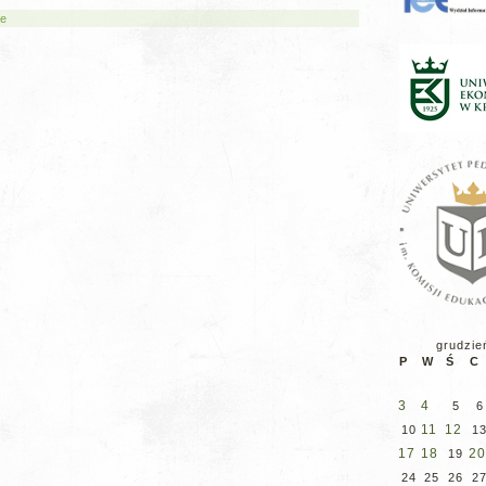
ne
grudzie
P
W
Ś
C
3
4
5
6
11
12
10
1
17
18
20
19
24
25
26
2