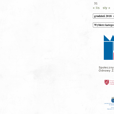
31
« lis
sty »
Archiwum
Kategorie
wpisów
na
stronie
Społeczny
Odnowy Z