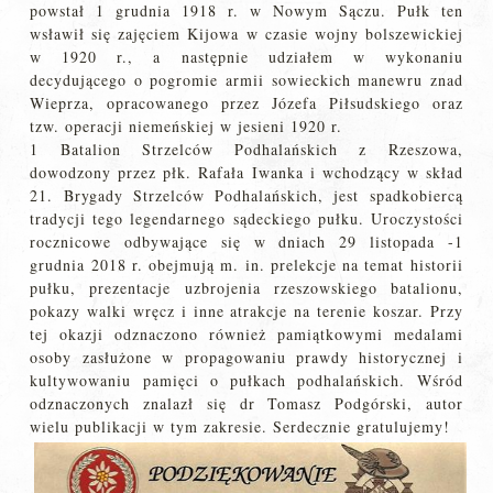
powstał 1 grudnia 1918 r. w Nowym Sączu. Pułk ten
wsławił się zajęciem Kijowa w czasie wojny bolszewickiej
w 1920 r., a następnie udziałem w wykonaniu
decydującego o pogromie armii sowieckich manewru znad
Wieprza, opracowanego przez Józefa Piłsudskiego oraz
tzw. operacji niemeńskiej w jesieni 1920 r.
1 Batalion Strzelców Podhalańskich z Rzeszowa,
dowodzony przez płk. Rafała Iwanka i wchodzący w skład
21. Brygady Strzelców Podhalańskich, jest spadkobiercą
tradycji tego legendarnego sądeckiego pułku. Uroczystości
rocznicowe odbywające się w dniach 29 listopada -1
grudnia 2018 r. obejmują m. in. prelekcje na temat historii
pułku, prezentacje uzbrojenia rzeszowskiego batalionu,
pokazy walki wręcz i inne atrakcje na terenie koszar. Przy
tej okazji odznaczono również pamiątkowymi medalami
osoby zasłużone w propagowaniu prawdy historycznej i
kultywowaniu pamięci o pułkach podhalańskich. Wśród
odznaczonych znalazł się dr Tomasz Podgórski, autor
wielu publikacji w tym zakresie. Serdecznie gratulujemy!