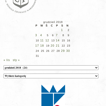
grudzień 2018
P
W
Ś
C
P
S
N
1
2
3
4
7
5
6
8
9
11
12
14
10
13
15
16
17
18
20
21
19
22
23
29
30
24
25
26
27
28
31
« lis
sty »
Archiwum
Kategorie
wpisów
na
stronie