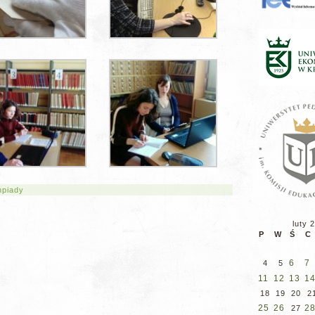
mpiady
luty 
P
W
Ś
C
6
7
4
5
11
12
13
1
18
19
20
2
25
26
2
27