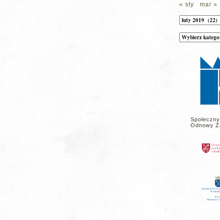
« sty
mar »
Archiwum
Kategorie
wpisów
na
stronie
Społeczny
Odnowy Z