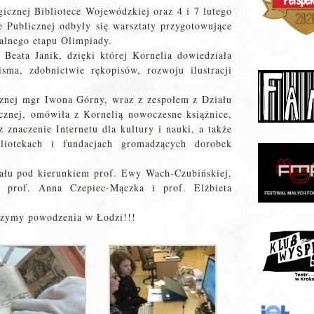
icznej Bibliotece Wojewódzkiej oraz 4 i 7 lutego
 Publicznej odbyły się warsztaty przygotowujące
ralnego etapu Olimpiady.
Beata Janik, dzięki której Kornelia dowiedziała
isma, zdobnictwie rękopisów, rozwoju ilustracji
znej mgr Iwona Górny, wraz z zespołem z Działu
cznej, omówiła z Kornelią nowoczesne książnice,
z znaczenie Internetu dla kultury i nauki, a także
liotekach i fundacjach gromadzących dorobek
nału pod kierunkiem prof. Ewy Wach-Czubińskiej,
ą prof. Anna Czepiec-Mączka i prof. Elżbieta
czymy powodzenia w Łodzi!!!