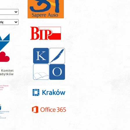
 Komitet
abytków