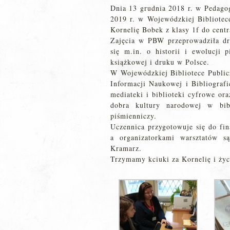
Dnia 13 grudnia 2018 r. w Pedagog
2019 r. w Wojewódzkiej Bibliotece
Kornelię Bobek z klasy 1f do cent
Zajęcia w PBW przeprowadziła dr 
się m.in. o historii i ewolucji p
książkowej i druku w Polsce.
W Wojewódzkiej Bibliotece Public
Informacji Naukowej i Bibliografi
mediateki i biblioteki cyfrowe ora
dobra kultury narodowej w bib
piśmienniczy.
Uczennica przygotowuje się do fi
a organizatorkami warsztatów s
Kramarz.
Trzymamy kciuki za Kornelię i ży