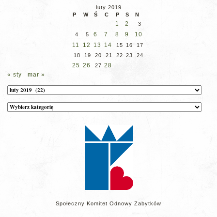
luty 2019
P
W
Ś
C
P
S
N
1
2
3
6
7
8
9
10
4
5
11
12
13
14
15
16
17
18
19
20
21
22
23
24
25
26
28
27
« sty
mar »
Archiwum
Kategorie
wpisów
na
stronie
Społeczny Komitet Odnowy Zabytków