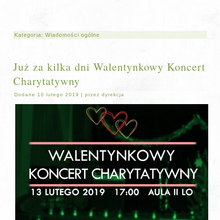
Kategoria:
Wiadomości ogólne
Już za kilka dni Walentynkowy Koncert
Charytatywny
Dodane
10 lutego 2019
|
przez
dyrekcja