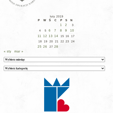
luty 2019
P
W
Ś
C
P
S
N
1
2
3
6
7
8
9
10
4
5
11
12
13
14
15
16
17
18
19
20
21
22
23
24
25
26
28
27
« sty
mar »
Archiwum
Kategorie
wpisów
na
stronie