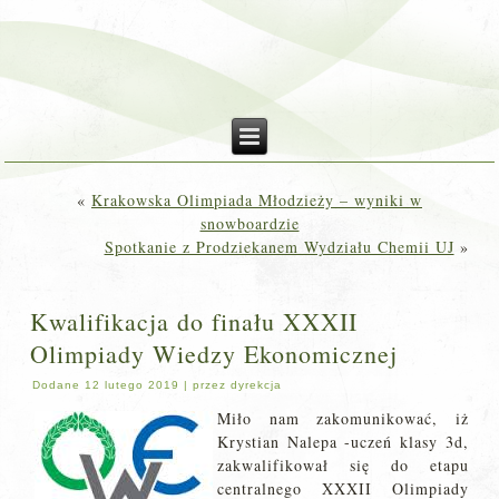
«
Krakowska Olimpiada Młodzieży – wyniki w
snowboardzie
Spotkanie z Prodziekanem Wydziału Chemii UJ
»
Kwalifikacja do finału XXXII
Olimpiady Wiedzy Ekonomicznej
Dodane
12 lutego 2019
|
przez
dyrekcja
Miło nam zakomunikować, iż
Krystian Nalepa -uczeń klasy 3d,
zakwalifikował się do etapu
centralnego XXXII Olimpiady