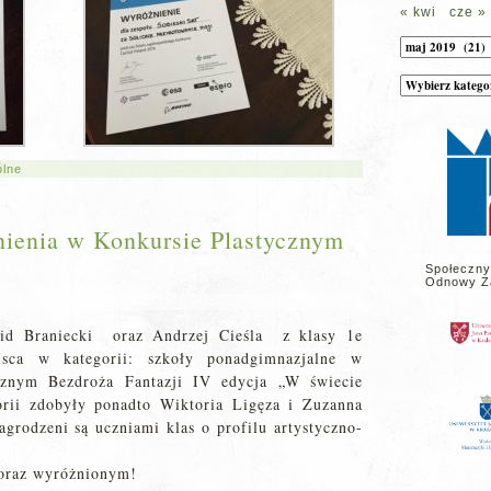
« kwi
cze »
Archiwum
Kategorie
wpisów
na
stronie
ólne
żnienia w Konkursie Plastycznym
Społeczny
Odnowy Z
id Braniecki oraz Andrzej Cieśla z klasy 1e
jsca w kategorii: szkoły ponadgimnazjalne w
cznym Bezdroża Fantazji IV edycja „W świecie
orii zdobyły ponadto Wiktoria Ligęza i Zuzanna
grodzeni są uczniami klas o profilu artystyczno-
 oraz wyróżnionym!