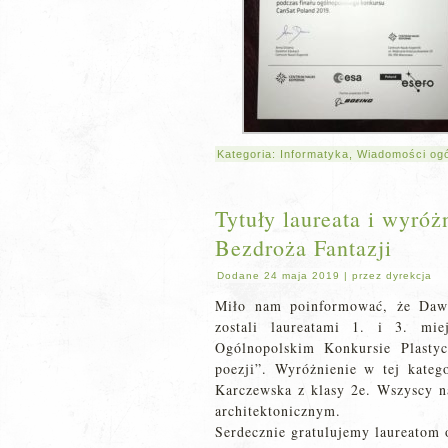
Kategoria:
Informatyka
,
Wiadomości og
Tytuły laureata i wyró
Bezdroża Fantazji
Dodane
24 maja 2019
|
przez
dyrekcja
Miło nam poinformować, że Daw
zostali laureatami 1. i 3. mie
Ogólnopolskim Konkursie Plasty
poezji”. Wyróżnienie w tej kateg
Karczewska z klasy 2e. Wszyscy na
architektonicznym.
Serdecznie gratulujemy laureatom