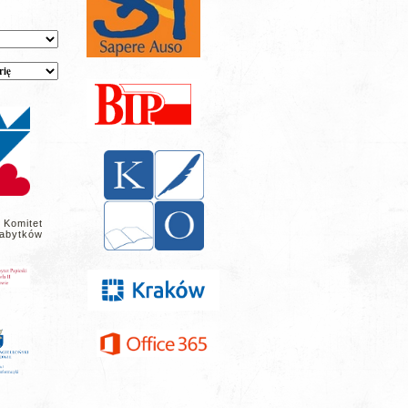
 Komitet
abytków