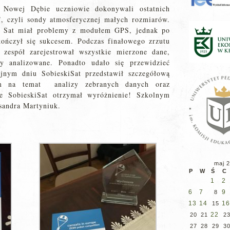
 Nowej Dębie uczniowie dokonywali ostatnich
”, czyli sondy atmosferycznej małych rozmiarów.
ki Sat miał problemy z modułem GPS, jednak po
ończył się sukcesem. Podczas finałowego zrzutu
 zespół zarejestrował wszystkie mierzone dane,
y analizowane. Ponadto udało się przewidzieć
jnym dniu SobieskiSat przedstawił szczegółową
kim na temat analizy zebranych danych oraz
e SobieskiSat otrzymał wyróżnienie! Szkolnym
sandra Martyniuk.
maj 
P
W
Ś
C
1
2
6
7
9
8
13
14
16
15
22
20
21
2
27
28
29
3