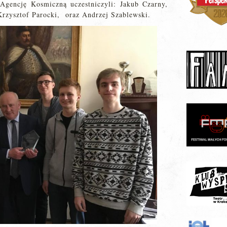
Agencję Kosmiczną uczestniczyli:
Jakub Czarny,
rzysztof Parocki, oraz Andrzej Szablewski.