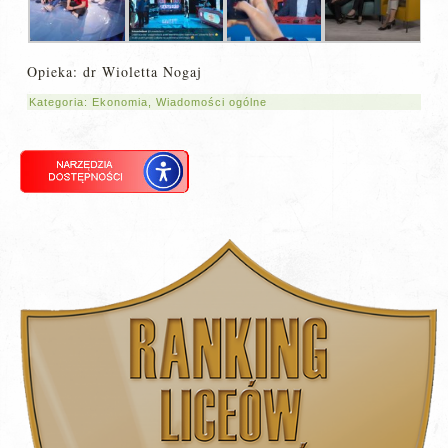
Opieka: dr Wioletta Nogaj
Kategoria:
Ekonomia
,
Wiadomości ogólne