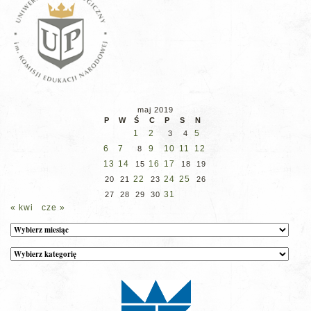
maj 2019
P
W
Ś
C
P
S
N
1
2
5
3
4
6
7
9
10
11
12
8
13
14
16
17
15
18
19
22
24
25
20
21
23
26
31
27
28
29
30
« kwi
cze »
Archiwum
Kategorie
wpisów
na
stronie