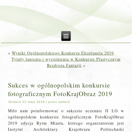
«
Wyniki Ogólnopolskiego Konkursu Ekoplaneta 2019
Tytuły laureata i wyróżnienia w Konkursie Plastycznym
Bezdroża Fantazji
»
Sukces w ogólnopolskim konkursie
fotograficznym FotoKrajObraz 2019
Dodane
22 maja 2019
|
przez
admin2
Miło nam poinformować o sukcesie uczennic II LO w
ogólnopolskim konkursie fotograficznym FotoKrajObraz
2019 edycja Rytm Miasta, którego organizatorem jest
Instytut Architektury Krajobrazu Politechniki