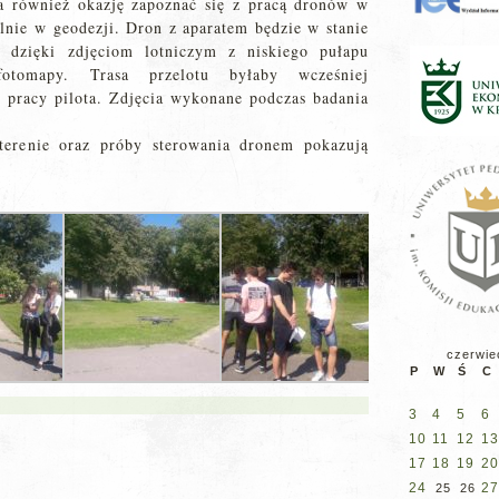
a również okazję zapoznać się z pracą dronów w
ólnie w geodezji. Dron z aparatem będzie w stanie
y dzięki zdjęciom lotniczym z niskiego pułapu
otomapy. Trasa przelotu byłaby wcześniej
pracy pilota. Zdjęcia wykonane podczas badania
terenie oraz próby sterowania dronem pokazują
czerwie
P
W
Ś
C
3
4
5
6
10
11
12
13
17
18
19
20
24
27
25
26