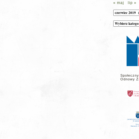
« maj
lip »
Archiwum
Kategorie
wpisów
na
stronie
Społeczny
Odnowy Z