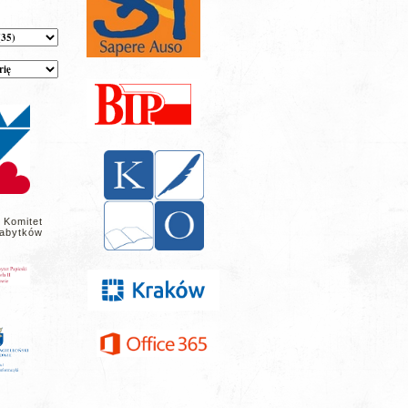
 Komitet
abytków