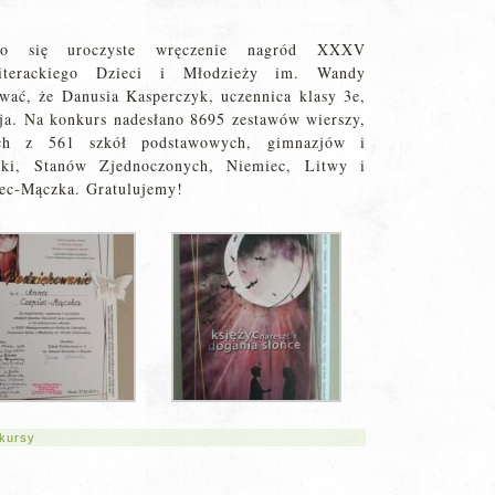
o się uroczyste wręczenie nagród XXXV
iterackiego Dzieci i Młodzieży im. Wandy
ać, że Danusia Kasperczyk, uczennica klasy 3e,
zja. Na konkurs nadesłano 8695 zestawów wierszy,
ch z 561 szkół podstawowych, gimnazjów i
ski, Stanów Zjednoczonych, Niemiec, Litwy i
iec-Mączka. Gratulujemy!
kursy