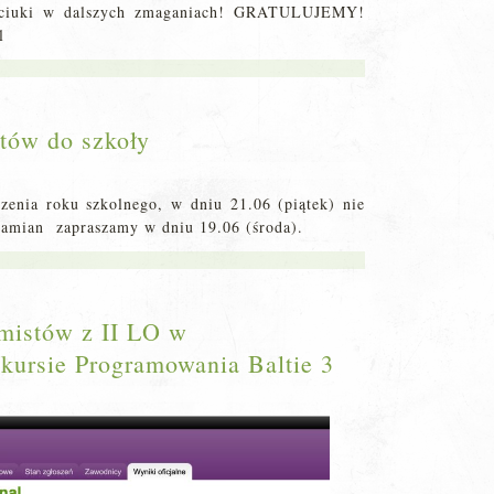
kciuki w dalszych zmaganiach! GRATULUJEMY!
l
tów do szkoły
a
enia roku szkolnego, w dniu 21.06 (piątek) nie
amian zapraszamy w dniu 19.06 (środa).
mistów z II LO w
ursie Programowania Baltie 3