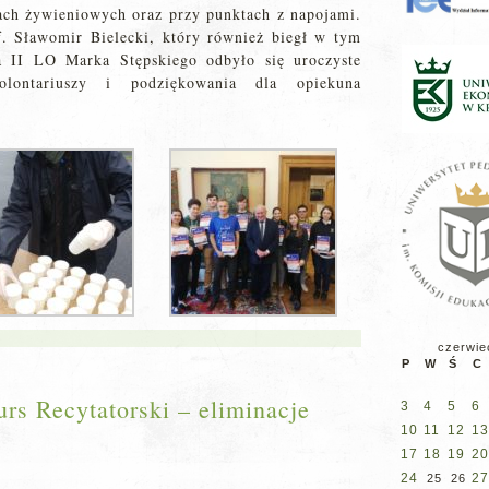
ch żywieniowych oraz przy punktach z napojami.
. Sławomir Bielecki, który również biegł w tym
a II LO Marka Stępskiego odbyło się uroczyste
olontariuszy i podziękowania dla opiekuna
czerwie
P
W
Ś
C
rs Recytatorski – eliminacje
3
4
5
6
10
11
12
13
17
18
19
20
24
27
25
26