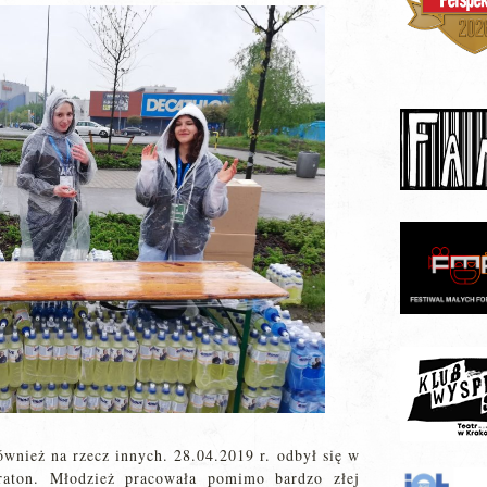
ównież na rzecz innych. 28.04.2019 r. odbył się w
aton. Młodzież pracowała pomimo bardzo złej