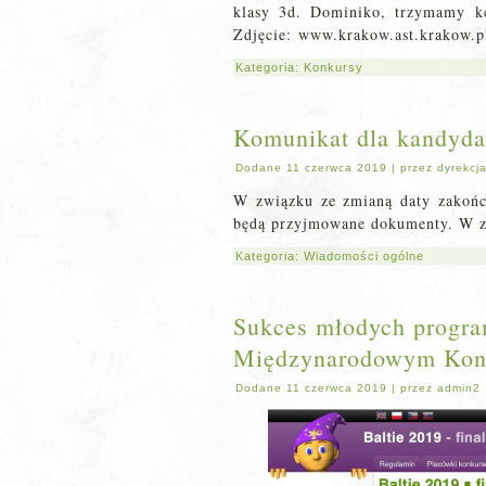
klasy 3d. Dominiko, trzymamy 
Zdjęcie: www.krakow.ast.krakow.p
Kategoria:
Konkursy
Komunikat dla kandyda
Dodane
11 czerwca 2019
|
przez
dyrekcj
W związku ze zmianą daty zakończ
będą przyjmowane dokumenty. W z
Kategoria:
Wiadomości ogólne
Sukces młodych progra
Międzynarodowym Konk
Dodane
11 czerwca 2019
|
przez
admin2