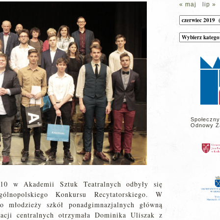
« maj
lip »
Archiwum
Kategorie
wpisów
na
stronie
Społeczny
Odnowy Z
210 w Akademii Sztuk Teatralnych odbyły się
gólnopolskiego Konkursu Recytatorskiego. W
ego młodzieży szkół ponadgimnazjalnych główną
nacji centralnych otrzymała Dominika Uliszak z