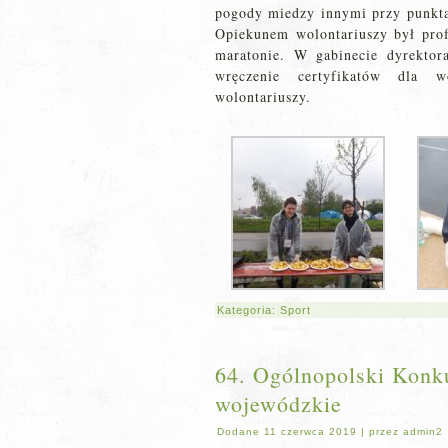
pogody miedzy innymi przy punkta
Opiekunem wolontariuszy był prof
maratonie. W gabinecie dyrektor
wręczenie certyfikatów dla w
wolontariuszy.
Kategoria:
Sport
64. Ogólnopolski Konku
wojewódzkie
Dodane
11 czerwca 2019
|
przez
admin2