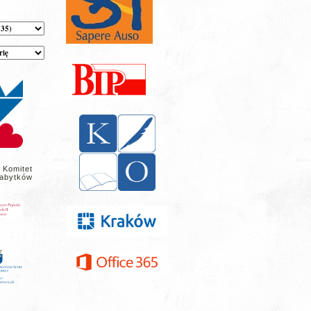
 Komitet
abytków