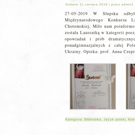
Dodane
11 czerwca 2019
|
przez
admin2
27-05-2019 W Słupsku odbył
Międzynarodowego Konkursu L
Chotomskiej. Miło nam poinformow
została Laureatką w kategorii poe
opowiadań i prób dramatyczny
ponadgimnazjalnych z całej Pol
Ukrainy. Opieka: prof. Anna Czep
Kategoria:
Biblioteka
,
Język polski
,
Kon