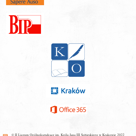
© II Liceum Ogólnokształcące im. Króla Jana III Sobieskiego w Krakowie 2022