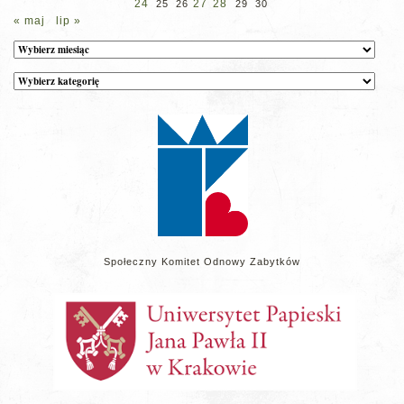
24
27
28
25
26
29
30
« maj
lip »
Archiwum
Kategorie
wpisów
na
stronie
Społeczny Komitet Odnowy Zabytków