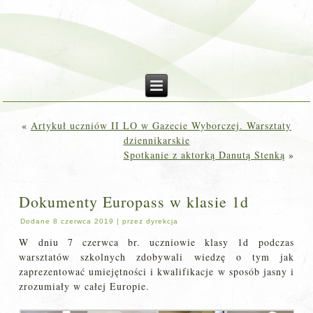
«
Artykuł uczniów II LO w Gazecie Wyborczej. Warsztaty
dziennikarskie
Spotkanie z aktorką Danutą Stenką
»
Dokumenty Europass w klasie 1d
Dodane
8 czerwca 2019
|
przez
dyrekcja
W dniu 7 czerwca br. uczniowie klasy 1d podczas
warsztatów szkolnych zdobywali wiedzę o tym jak
zaprezentować umiejętności i kwalifikacje w sposób jasny i
zrozumiały w całej Europie.