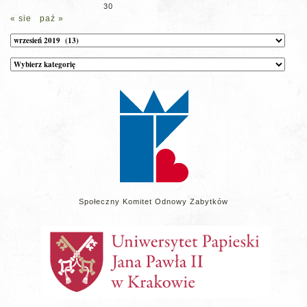
30
« sie
paź »
Archiwum
Kategorie
wpisów
na
stronie
Społeczny Komitet Odnowy Zabytków