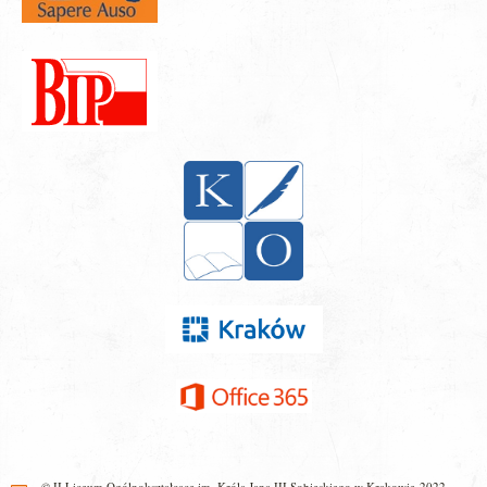
© II Liceum Ogólnokształcące im. Króla Jana III Sobieskiego w Krakowie 2022