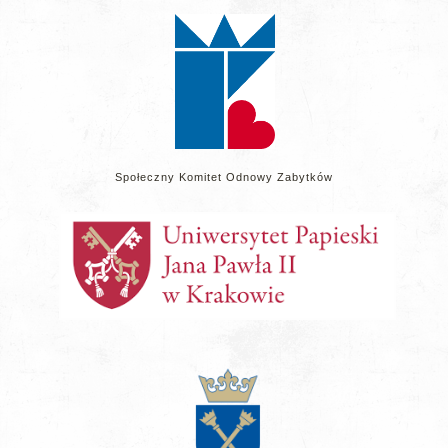
stronie
Społeczny Komitet Odnowy Zabytków