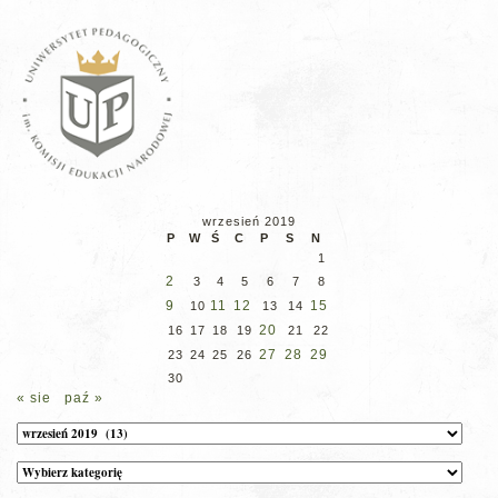
wrzesień 2019
P
W
Ś
C
P
S
N
1
2
3
4
5
6
7
8
9
11
12
15
10
13
14
20
16
17
18
19
21
22
27
28
29
23
24
25
26
30
« sie
paź »
Archiwum
Kategorie
wpisów
na