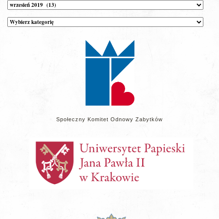
Archiwum
Kategorie
wpisów
na
stronie
Społeczny Komitet Odnowy Zabytków