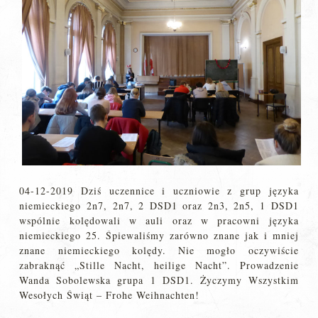
04-12-2019 Dziś uczennice i uczniowie z grup języka
niemieckiego 2n7, 2n7, 2 DSD1 oraz 2n3, 2n5, 1 DSD1
wspólnie kolędowali w auli oraz w pracowni języka
niemieckiego 25. Śpiewaliśmy zarówno znane jak i mniej
znane niemieckiego kolędy. Nie mogło oczywiście
zabraknąć „Stille Nacht, heilige Nacht”. Prowadzenie
Wanda Sobolewska grupa 1 DSD1. Życzymy Wszystkim
Wesołych Świąt – Frohe Weihnachten!