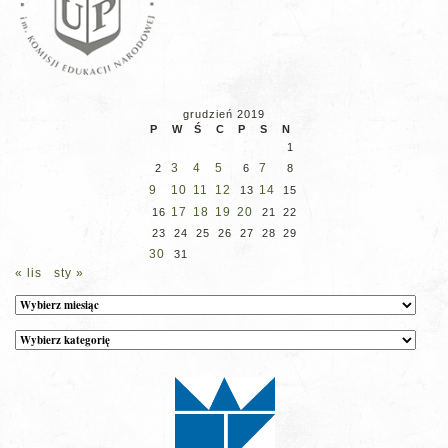
grudzień 2019
P
W
Ś
C
P
S
N
1
3
4
5
7
2
6
8
9
10
11
12
14
13
15
17
18
19
20
16
21
22
23
24
25
26
27
28
29
30
31
« lis
sty »
Archiwum
Kategorie
wpisów
na
stronie