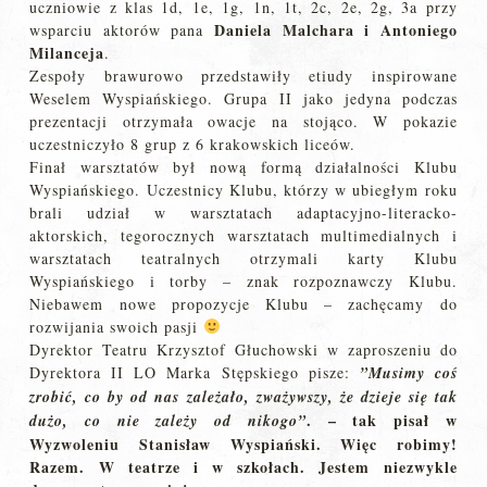
uczniowie z klas 1d, 1e, 1g, 1n, 1t, 2c, 2e, 2g, 3a przy
Daniela Malchara i Antoniego
wsparciu aktorów pana
Milanceja
.
Zespoły brawurowo przedstawiły etiudy inspirowane
Weselem Wyspiańskiego. Grupa II jako jedyna podczas
prezentacji otrzymała owacje na stojąco. W pokazie
uczestniczyło 8 grup z 6 krakowskich liceów.
Finał warsztatów był nową formą działalności Klubu
Wyspiańskiego. Uczestnicy Klubu, którzy w ubiegłym roku
brali udział w warsztatach adaptacyjno-literacko-
aktorskich, tegorocznych warsztatach multimedialnych i
warsztatach teatralnych otrzymali karty Klubu
Wyspiańskiego i torby – znak rozpoznawczy Klubu.
Niebawem nowe propozycje Klubu – zachęcamy do
rozwijania swoich pasji
Dyrektor Teatru Krzysztof Głuchowski w zaproszeniu do
Dyrektora II LO Marka Stępskiego pisze:
”Musimy coś
zrobić, co by od nas zależało, zważywszy, że dzieje się tak
. – tak pisał w
dużo, co nie zależy od nikogo”
Wyzwoleniu Stanisław Wyspiański. Więc robimy!
Razem. W teatrze i w szkołach. Jestem niezwykle