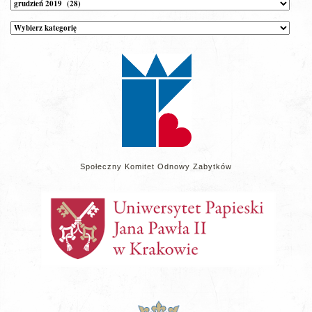
Kategorie
wpisów
na
stronie
Społeczny Komitet Odnowy Zabytków