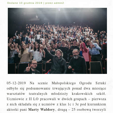
Dodane
10 grudnia 2019
|
przez
admin2
05-12-2019 Na scenie Małopolskiego Ogrodu Sztuki
odbyło się podsumowanie trwających ponad dwa miesiące
warsztatów teatralnych młodzieży krakowskich szkół.
Uczniowie z II LO pracowali w dwóch grupach – pierwsza
z nich składała się z uczniów z klas 1c i 3e pod kierunkiem
Marty Waldery
aktorki pani
, drugą – 25 osobową tworzyli