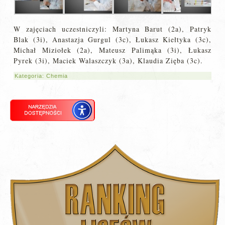
W zajęciach uczestniczyli: Martyna Barut (2a), Patryk
Blak (3i), Anastazja Gurgul (3c), Łukasz Kiełtyka (3c),
Michał Miziołek (2a), Mateusz Palimąka (3i), Łukasz
Pyrek (3i), Maciek Walaszczyk (3a), Klaudia Zięba (3c).
Kategoria:
Chemia