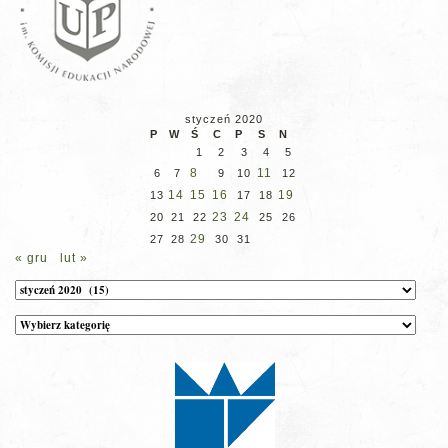
styczeń 2020
P
W
Ś
C
P
S
N
1
2
3
4
5
8
11
6
7
9
10
12
14
15
16
19
13
17
18
23
24
20
21
22
25
26
29
27
28
30
31
« gru
lut »
Archiwum
Kategorie
wpisów
na
stronie