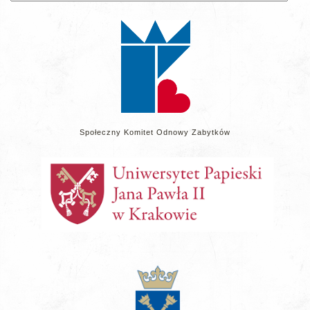
na
stronie
Społeczny Komitet Odnowy Zabytków