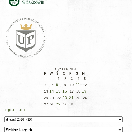
styczeń 2020
P
W
Ś
C
P
S
N
1
2
3
4
5
8
11
6
7
9
10
12
14
15
16
19
13
17
18
23
24
20
21
22
25
26
29
27
28
30
31
« gru
lut »
Archiwum
Kategorie
wpisów