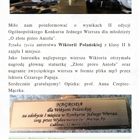
Miło nam poinformować o wynikach II edycji
Ogólnopolskiego Konkursu Jednego Wiersza dla młodzieży
„O złote pióro Anioła”.
Wiktorii Polańskiej
Sztuka życia
autorstwa
z klasy II h
zajęła I miejsce.
Jako laureatka najlepszego wiersza Wiktoria otrzymała
nagrodę główną: statuetkę „Złote pióro Anioła” oraz
nagranie zwycięskiego wiersza w formie pliku mp3 przez
lektora Cezarego Papaja.
Serdecznie gratulujemy! Opieka: prof. Anna Czepiec-
Mączka.
Kategoria:
Biblioteka
,
Konkursy