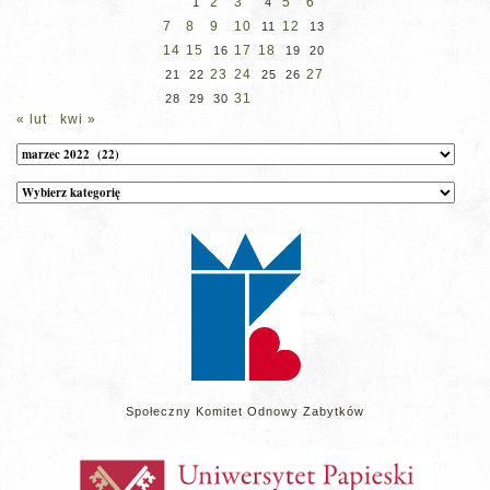
2
3
5
6
1
4
7
8
9
10
12
11
13
14
15
17
18
16
19
20
23
24
27
21
22
25
26
31
28
29
30
« lut
kwi »
Archiwum
Kategorie
wpisów
na
stronie
Społeczny Komitet Odnowy Zabytków