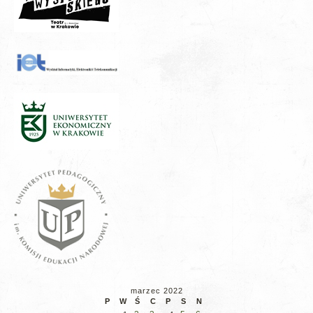
marzec 2022
P
W
Ś
C
P
S
N