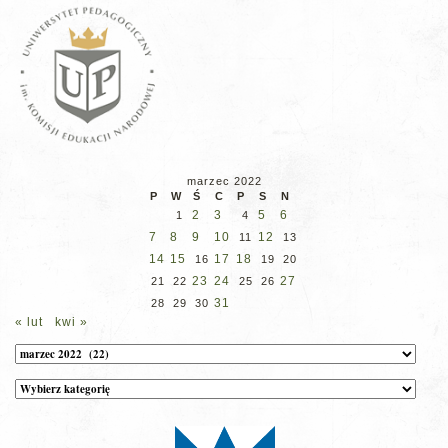
marzec 2022
P
W
Ś
C
P
S
N
2
3
5
6
1
4
7
8
9
10
12
11
13
14
15
17
18
16
19
20
23
24
27
21
22
25
26
31
28
29
30
« lut
kwi »
Archiwum
Kategorie
wpisów
na
stronie