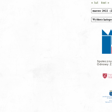
« lut
kwi »
Archiwum
Kategorie
wpisów
na
stronie
Społeczny
Odnowy Z