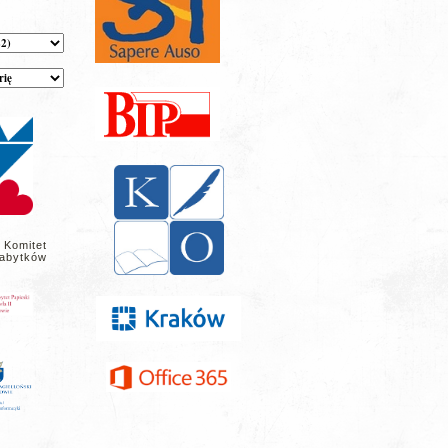
 Komitet
abytków