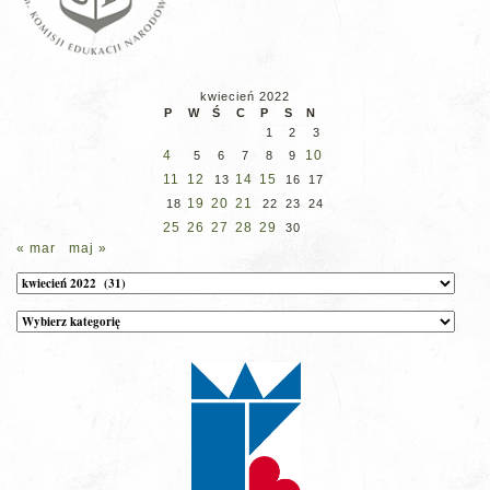
kwiecień 2022
P
W
Ś
C
P
S
N
1
2
3
4
10
5
6
7
8
9
11
12
14
15
13
16
17
19
20
21
18
22
23
24
25
26
27
28
29
30
« mar
maj »
Archiwum
Kategorie
wpisów
na
stronie