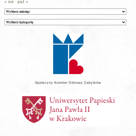
« sie
paź »
Archiwum
Kategorie
wpisów
na
stronie
Społeczny Komitet Odnowy Zabytków