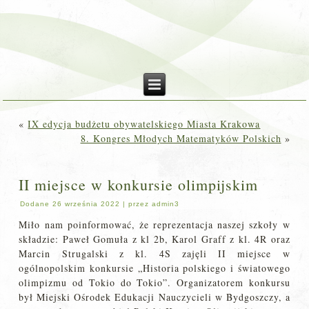
«
IX edycja budżetu obywatelskiego Miasta Krakowa
8. Kongres Młodych Matematyków Polskich
»
II miejsce w konkursie olimpijskim
Dodane
26 września 2022
|
przez
admin3
Miło nam poinformować, że reprezentacja naszej szkoły w
składzie: Paweł Gomuła z kl 2b, Karol Graff z kl. 4R oraz
Marcin Strugalski z kl. 4S zajęli II miejsce w
ogólnopolskim konkursie „Historia polskiego i światowego
olimpizmu od Tokio do Tokio”. Organizatorem konkursu
był Miejski Ośrodek Edukacji Nauczycieli w Bydgoszczy, a