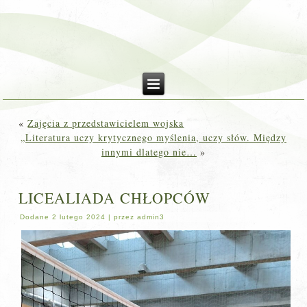
«
Zajęcia z przedstawicielem wojska
„Literatura uczy krytycznego myślenia, uczy słów. Między
innymi dlatego nie…
»
LICEALIADA CHŁOPCÓW
Dodane
2 lutego 2024
|
przez
admin3