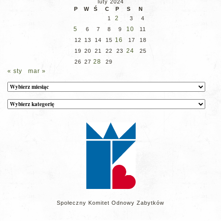
luty 2024
P
W
Ś
C
P
S
N
2
1
3
4
5
10
6
7
8
9
11
16
12
13
14
15
17
18
24
19
20
21
22
23
25
28
26
27
29
« sty
mar »
Archiwum
Kategorie
wpisów
na
stronie
Społeczny Komitet Odnowy Zabytków