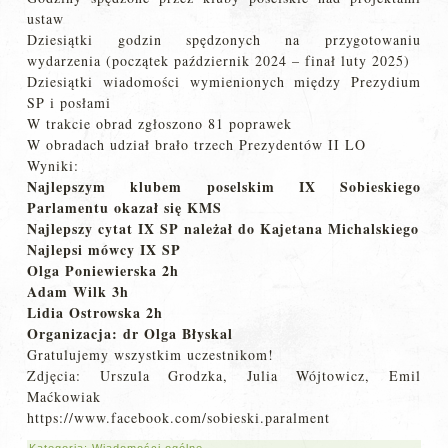
ustaw
Dziesiątki godzin spędzonych na przygotowaniu
wydarzenia (początek październik 2024 – finał luty 2025)
Dziesiątki wiadomości wymienionych między Prezydium
SP i posłami
W trakcie obrad zgłoszono 81 poprawek
W obradach udział brało trzech Prezydentów II LO
Wyniki:
Najlepszym klubem poselskim IX Sobieskiego
Parlamentu okazał się KMS
Najlepszy cytat IX SP należał do Kajetana Michalskiego
Najlepsi mówcy IX SP
Olga Poniewierska 2h
Adam Wilk 3h
Lidia Ostrowska 2h
Organizacja: dr Olga Błyskal
Gratulujemy wszystkim uczestnikom!
Zdjęcia: Urszula Grodzka, Julia Wójtowicz, Emil
Maćkowiak
https://www.facebook.com/sobieski.paralment
Kategoria:
Wiadomości ogólne