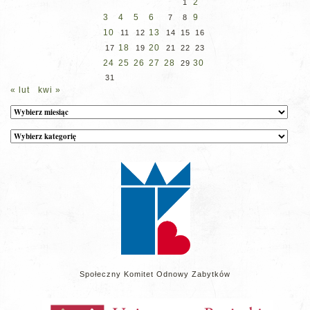
2
1
3
4
5
6
9
7
8
10
13
11
12
14
15
16
18
20
17
19
21
22
23
24
25
26
27
28
30
29
31
« lut
kwi »
Archiwum
Kategorie
wpisów
na
stronie
Społeczny Komitet Odnowy Zabytków