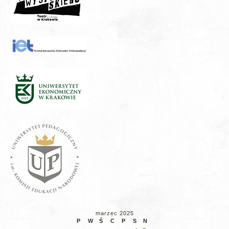
marzec 2025
P
W
Ś
C
P
S
N