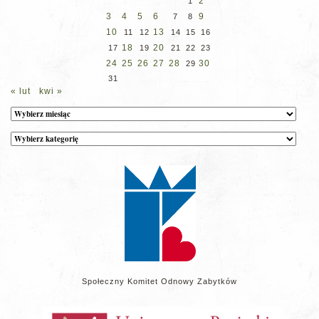
2
1
3
4
5
6
9
7
8
10
13
11
12
14
15
16
18
20
17
19
21
22
23
24
25
26
27
28
30
29
31
« lut
kwi »
Archiwum
Kategorie
wpisów
na
stronie
Społeczny Komitet Odnowy Zabytków