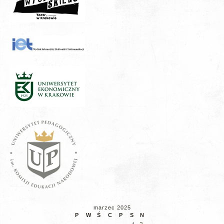
marzec 2025
P
W
Ś
C
P
S
N