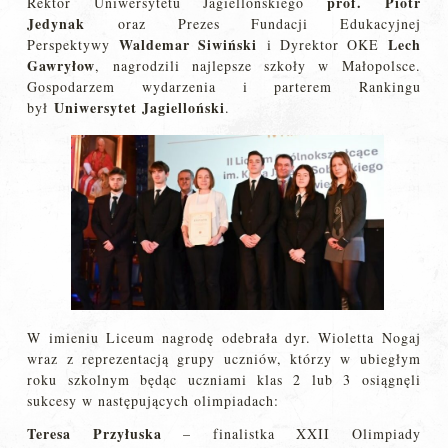
prof. Piotr
Rektor Uniwersytetu Jagiellońskiego
Jedynak
oraz Prezes Fundacji Edukacyjnej
Waldemar Siwiński
Lech
Perspektywy
i Dyrektor OKE
Gawryłow
, nagrodzili najlepsze szkoły w Małopolsce.
Gospodarzem wydarzenia i parterem Rankingu
Uniwersytet Jagielloński
był
.
W imieniu Liceum nagrodę odebrała dyr. Wioletta Nogaj
wraz z reprezentacją grupy uczniów, którzy w ubiegłym
roku szkolnym będąc uczniami klas 2 lub 3 osiągnęli
sukcesy w następujących olimpiadach:
Teresa Przyłuska
– finalistka XXII Olimpiady