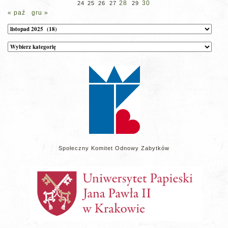
28
30
24
25
26
27
29
« paź
gru »
Archiwum
Kategorie
wpisów
na
stronie
Społeczny Komitet Odnowy Zabytków