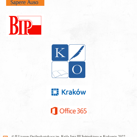
© II Liceum Ogólnokształcące im. Króla Jana III Sobieskiego w Krakowie 2022