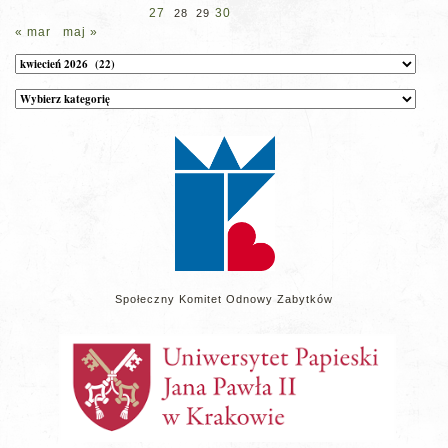
27
30
28
29
« mar
maj »
Archiwum
Kategorie
wpisów
na
stronie
Społeczny Komitet Odnowy Zabytków