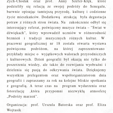
Zych-Chodak oraz prof. Anny Szefer-Kłęk, które
podzieliły się relacją ze swojej podróży do Senegalu,
barwnie opisując tamtejszą przyrodę, kulturę i codzienne
życie mieszkańców. Dodatkową atrakcją była degustacja
potraw z różnych stron świata. Na zakończenie odbył się
interesujący referat, poświęcony muzyce świata – ”Świat w
dźwiękach”, który wprowadził uczniów w różnorodność
brzmień i tradycji muzycznych różnych kultur. W
pracowni geograficznej nr 18 została otwarta wystawa
poświęcona podróżom, na której zaprezentowano
przykłady miejsc o wyjątkowych walorach przyrodniczych
i kulturowych. Dzień geografii był okazją nie tylko do
poszerzenia wiedzy, ale także do rozwijania wyobraźni i
dzielenia się pasją do odkrywania świata. Dziękujemy
wszystkim prelegentom oraz współorganizatorom dnia
geografii i zapraszamy za rok na kolejne bliskie spotkania
z geografią. A teraz czas na program wydarzenia oraz
fotorelację ,która przypomni niezwykłą atmosferę
„Podróży marzeń”.
Organizacja: prof. Urszula Batorska oraz prof. Eliza
Wojtasik