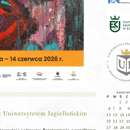
kwiecie
P
W
Ś
C
1
2
7
8
6
9
z Uniwersytetem Jagiellońskim
13
14
1
15
20
21
22
a
2
27
3
28
29
uroczystość podpisania
Porozumienia o współpracy