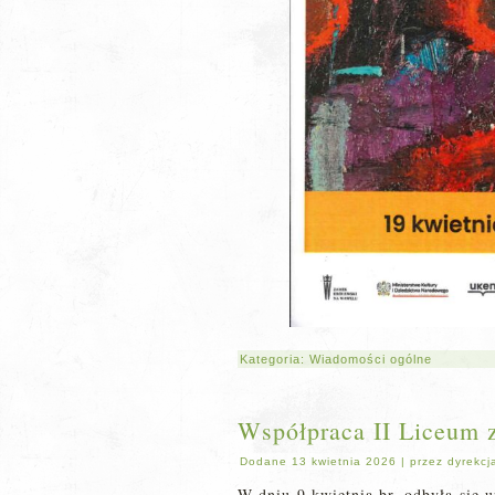
Kategoria:
Wiadomości ogólne
Współpraca II Liceum 
Dodane
13 kwietnia 2026
|
przez
dyrekcj
W dniu 9 kwietnia br. odbyła się 