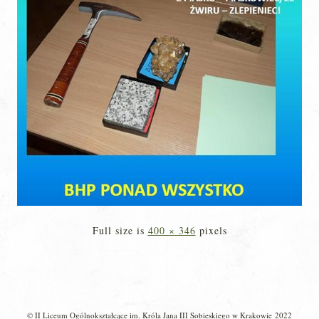
Full size is
400 × 346
pixels
© II Liceum Ogólnokształcące im. Króla Jana III Sobieskiego w Krakowie 2022