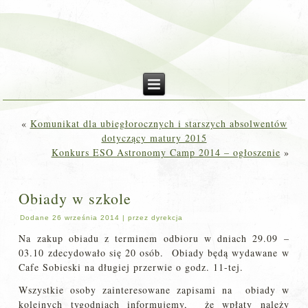
«
Komunikat dla ubiegłorocznych i starszych absolwentów
dotyczący matury 2015
Konkurs ESO Astronomy Camp 2014 – ogłoszenie
»
Obiady w szkole
Dodane
26 września 2014
|
przez
dyrekcja
Na zakup obiadu z terminem odbioru w dniach 29.09 –
03.10 zdecydowało się 20 osób. Obiady będą wydawane w
Cafe Sobieski na długiej przerwie o godz. 11-tej.
Wszystkie osoby zainteresowane zapisami na obiady w
kolejnych tygodniach informujemy, że wpłaty należy