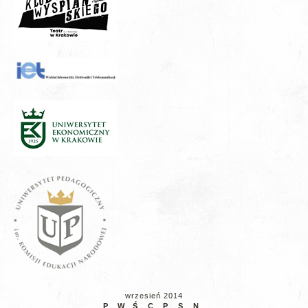
wrzesień 2014
P
W
Ś
C
P
S
N