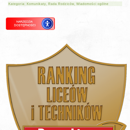
Kategoria:
Komunikaty
,
Rada Rodziców
,
Wiadomości ogólne