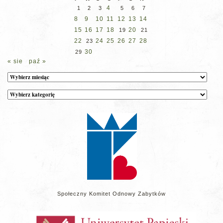
4
1
2
3
5
6
7
8
9
10
11
12
13
14
15
16
17
18
20
19
21
22
24
25
26
27
28
23
30
29
« sie
paź »
Archiwum
Kategorie
wpisów
na
stronie
Społeczny Komitet Odnowy Zabytków