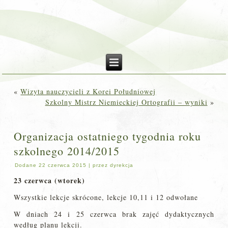
«
Wizyta nauczycieli z Korei Południowej
Szkolny Mistrz Niemieckiej Ortografii – wyniki
»
Organizacja ostatniego tygodnia roku
szkolnego 2014/2015
Dodane
22 czerwca 2015
|
przez
dyrekcja
23 czerwca (wtorek)
Wszystkie lekcje skrócone, lekcje 10,11 i 12 odwołane
W dniach 24 i 25 czerwca brak zajęć dydaktycznych
według planu lekcji.