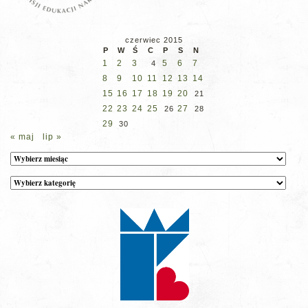
czerwiec 2015
P
W
Ś
C
P
S
N
1
2
3
5
6
7
4
8
9
10
11
12
13
14
15
16
17
18
19
20
21
22
23
24
25
27
26
28
29
30
« maj
lip »
Archiwum
Kategorie
wpisów
na
stronie