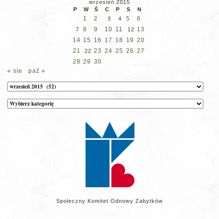
wrzesień 2015
P
W
Ś
C
P
S
N
1
2
5
6
3
4
8
9
10
11
13
7
12
14
15
16
17
18
19
20
21
23
24
25
26
27
22
28
29
30
« sie
paź »
Archiwum
Kategorie
wpisów
na
stronie
Społeczny Komitet Odnowy Zabytków