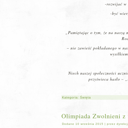
-rozwijać w
-być wie
„Pamiętając o tym, że na naszą n
Rod
– nie zawieść pokładanego w nas
wysiłkiem
Niech naszej społeczności uczn
przyświeca hasło – 
Kategoria:
Święta
Olimpiada Zwolnieni z 
Dodane
10 września 2015
|
przez
dyrekc