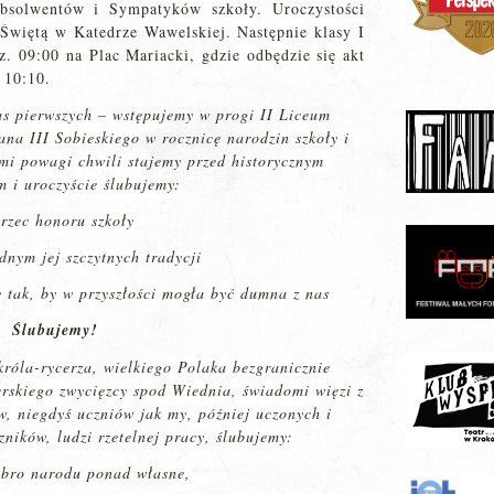
bsolwentów i Sympatyków szkoły. Uroczystości
Świętą w Katedrze Wawelskiej. Następnie klasy I
z. 09:00 na Plac Mariacki, gdzie odbędzie się akt
 10:10.
as pierwszych – wstępujemy w progi II Liceum
na III Sobieskiego w rocznicę narodzin szkoły i
omi powagi chwili stajemy przed historycznym
m i uroczyście ślubujemy:
trzec honoru szkoły
odnym jej szczytnych tradycji
y tak, by w przyszłości mogła być dumna z nas
Ślubujemy!
króla-rycerza, wielkiego Polaka bezgranicznie
rskiego zwycięzcy spod Wiednia, świadomi więzi z
, niegdyś uczniów jak my, później uczonych i
czników, ludzi rzetelnej pracy, ślubujemy:
obro narodu ponad własne,