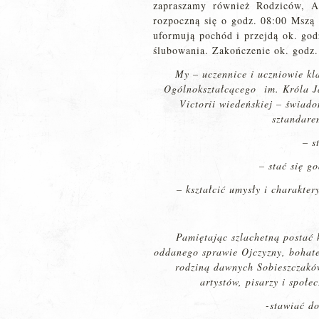
zapraszamy również Rodziców, A
rozpoczną się o godz. 08:00 Mszą 
uformują pochód i przejdą ok. god
ślubowania. Zakończenie ok. godz.
My – uczennice i uczniowie kl
Ogólnokształcącego im. Króla Ja
Victorii wiedeńskiej – świad
sztandare
– s
– stać się g
– kształcić umysły i charakter
Pamiętając szlachetną postać 
oddanego sprawie Ojczyzny, bohate
rodziną dawnych Sobieszczaków
artystów, pisarzy i społe
-stawiać d