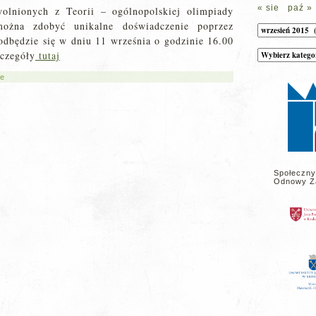
« sie
paź »
wolnionych z Teorii – ogólnopolskiej olimpiady
można zdobyć unikalne doświadczenie poprzez
Archiwum
odbędzie się w dniu 11 września o godzinie 16.00
Kategorie
zczegóły
tutaj
wpisów
na
ne
stronie
Społeczny
Odnowy Z