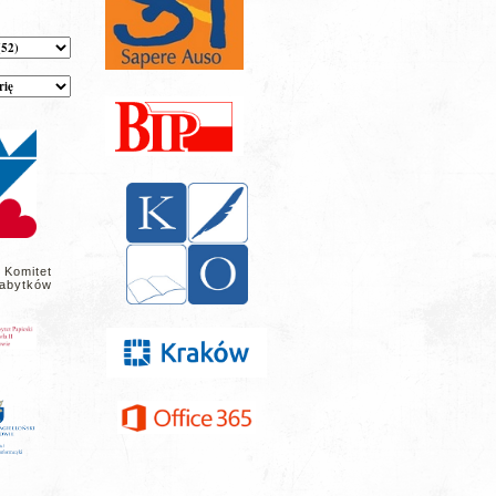
 Komitet
abytków