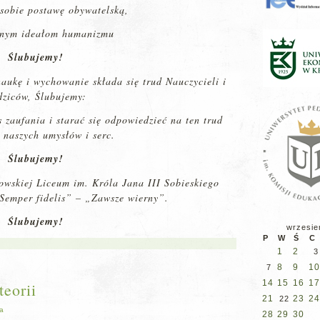
 sobie postawę obywatelską,
rnym ideałom humanizmu
Ślubujemy!
aukę i wychowanie składa się trud Nauczycieli i
ziców, Ślubujemy:
 zaufania i starać się odpowiedzieć na ten trud
 naszych umysłów i serc.
Ślubujemy!
iowskiej Liceum im. Króla Jana III Sobieskiego
„Semper fidelis” – „Zawsze wierny”.
Ślubujemy!
wrzesie
P
W
Ś
C
1
2
3
8
9
10
7
14
15
16
17
teorii
21
23
24
22
ja
28
29
30