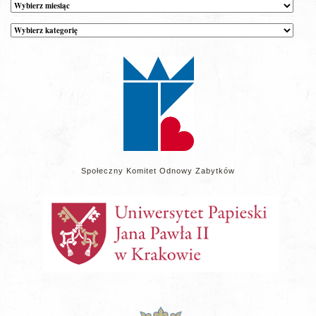
Archiwum
Kategorie
wpisów
na
stronie
Społeczny Komitet Odnowy Zabytków