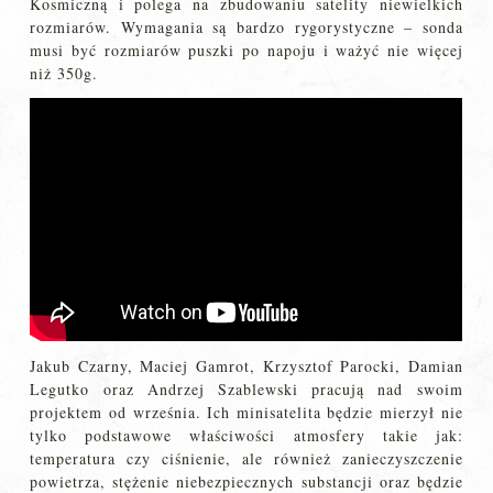
Kosmiczną i polega na zbudowaniu satelity niewielkich
rozmiarów. Wymagania są bardzo rygorystyczne – sonda
musi być rozmiarów puszki po napoju i ważyć nie więcej
niż 350g.
Jakub Czarny, Maciej Gamrot, Krzysztof Parocki, Damian
Legutko oraz Andrzej Szablewski pracują nad swoim
projektem od września. Ich minisatelita będzie mierzył nie
tylko podstawowe właściwości atmosfery takie jak:
temperatura czy ciśnienie, ale również zanieczyszczenie
powietrza, stężenie niebezpiecznych substancji oraz będzie