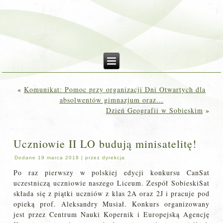
«
Komunikat: Pomoc przy organizacji Dni Otwartych dla
absolwentów gimnazjum oraz…
Dzień Geografii w Sobieskim
»
Uczniowie II LO budują minisatelitę!
Dodane
19 marca 2019
|
przez
dyrekcja
Po raz pierwszy w polskiej edycji konkursu CanSat
uczestniczą uczniowie naszego Liceum. Zespół SobieskiSat
składa się z piątki uczniów z klas 2A oraz 2J i pracuje pod
opieką prof. Aleksandry Musiał. Konkurs organizowany
jest przez Centrum Nauki Kopernik i Europejską Agencję