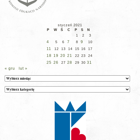
styczeń 2021
P
W
Ś
C
P
S
N
1
2
3
4
7
9
5
6
8
10
11
12
13
14
15
16
17
18
19
20
21
22
23
24
25
26
28
31
27
29
30
« gru
lut »
Archiwum
Kategorie
wpisów
na
stronie