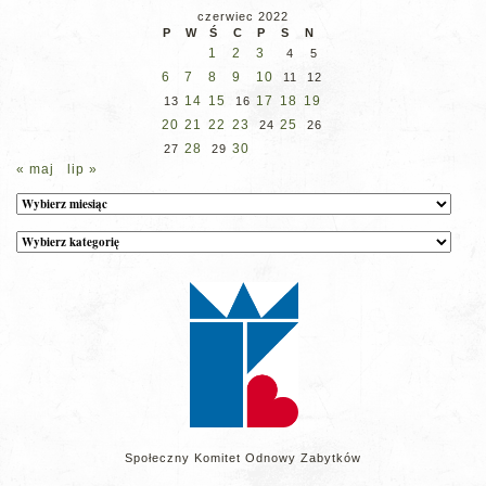
czerwiec 2022
P
W
Ś
C
P
S
N
1
2
3
4
5
6
7
8
9
10
11
12
14
15
17
18
19
13
16
20
21
22
23
25
24
26
28
30
27
29
« maj
lip »
Archiwum
Kategorie
wpisów
na
stronie
Społeczny Komitet Odnowy Zabytków