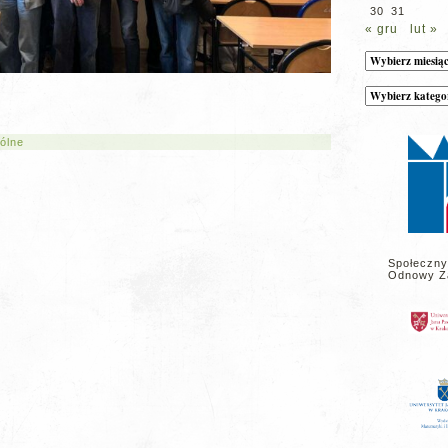
30
31
« gru
lut »
Archiwum
Kategorie
wpisów
na
stronie
ólne
Społeczny
Odnowy Z