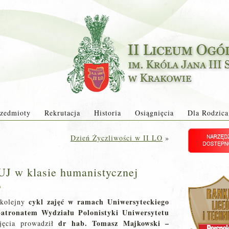
zedmioty
Rekrutacja
Historia
Osiągnięcia
Dla Rodzica
Dzień Życzliwości w II LO
»
 UJ w klasie humanistycznej
a
cykl zajęć w ramach Uniwersyteckiego
 kolejny
patronatem Wydziału Polonistyki Uniwersytetu
dr hab. Tomasz Majkowski –
ęcia prowadził