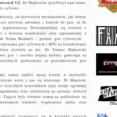
awczych UJ
. Dr Majkowski przybliżył nam temat,
gry cyfrowe.
 historię, od pierwszych mechanizmów, jak sławny
rzez pierwsze automaty i konsole do gier, aż do
ą popularnością. Dowiedzieliśmy się również o
er a historią wojskowości oraz zapoznaliśmy z
jak Nolan Bushnell – pionier gier cyfrowych.
iaływania gier cyfrowych i RPG na kształtowanie
ultura wywarła na nie. Dr Tomasz Majkowski
ie gier i szeroko pojętej kultury gameingu na
zeróżnych społeczności za pośrednictwem gier
śmy szansę zgłębić naszą wiedzę w niezwykle
którymi wiele z nas się interesuje. Dr Majewski
e wszystkich uczestnikach zajęć dzięki ogromnej
agadnienia oraz otwartością na pytania, których
e. Zajęcia były również szansą na podzielenie się
awianych tematów, wygłoszenia opinii oraz
ożliwość rozwinięcia się w kierunku naszych