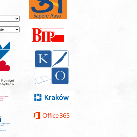
 Komitet
abytków