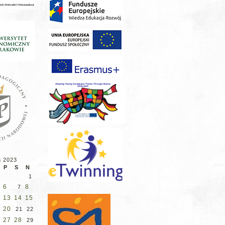
ń 2023
P
S
N
1
6
8
7
13
14
15
20
9
21
22
27
28
29