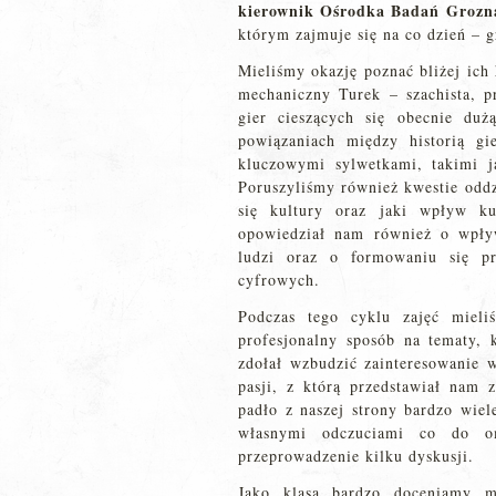
kierownik Ośrodka Badań Grozn
którym zajmuje się na co dzień – 
Mieliśmy okazję poznać bliżej ich
mechaniczny Turek – szachista, p
gier cieszących się obecnie duż
powiązaniach między historią gi
kluczowymi sylwetkami, takimi 
Poruszyliśmy również kwestie oddz
się kultury oraz jaki wpływ k
opowiedział nam również o wpływ
ludzi oraz o formowaniu się pr
cyfrowych.
Podczas tego cyklu zajęć mieli
profesjonalny sposób na tematy, 
zdołał wzbudzić zainteresowanie w
pasji, z którą przedstawiał nam z
padło z naszej strony bardzo wiel
własnymi odczuciami co do om
przeprowadzenie kilku dyskusji.
Jako klasa bardzo doceniamy m