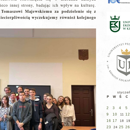
ieco innej strony, badając ich wpływ na kulturę.
 Tomaszowi Majewskiemu za podzielenie się z
iecierpliwością wyczekujemy również kolejnego
stycze
P
W
Ś
C
2
3
4
5
9
10
12
11
16
17
18
1
23
25
26
24