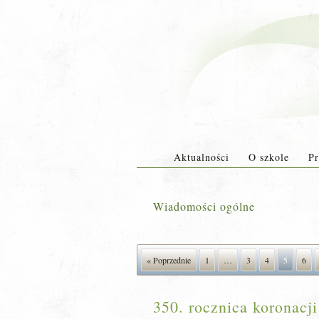
Aktualności
O szkole
Pr
Wiadomości ogólne
« Poprzednie
1
…
3
4
5
6
350. rocznica koronacji