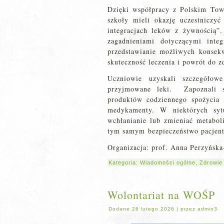
Dzięki współpracy z Polskim Tow
szkoły mieli okazję uczestniczy
integracjach leków z żywnością”
zagadnieniami dotyczącymi inte
przedstawianie możliwych konsek
skuteczność leczenia i powrót do z
Uczniowie uzyskali szczegółow
przyjmowane leki. Zapoznali s
produktów codziennego spożycia 
medykamenty. W niektórych sytu
wchłanianie lub zmieniać metabol
tym samym bezpieczeństwo pacjent
Organizacja: prof. Anna Perzyńska
Kategoria:
Wiadomości ogólne
,
Zdrowie
Wolontariat na WOŚP
Dodane
26 lutego 2026
|
przez
admin3