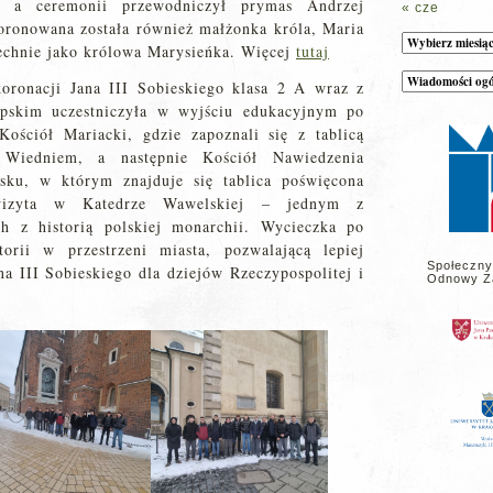
 a ceremonii przewodniczył prymas Andrzej
« cze
oronowana została również małżonka króla, Maria
Archiwum
echnie jako królowa Marysieńka. Więcej
tutaj
Kategorie
oronacji Jana III Sobieskiego klasa 2 A wraz z
wpisów
na
skim uczestniczyła w wyjściu edukacyjnym po
stronie
ościół Mariacki, gdzie zapoznali się z tablicą
 Wiedniem, a następnie Kościół Nawiedzenia
sku, w którym znajduje się tablica poświęcona
 wizyta w Katedrze Wawelskiej – jednym z
ch z historią polskiej monarchii. Wycieczka po
orii w przestrzeni miasta, pozwalającą lepiej
Społeczny
a III Sobieskiego dla dziejów Rzeczypospolitej i
Odnowy Z