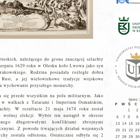
ieskich, należącego do grona znaczącej szlachty
sierpnia 1629 roku w Olesku koło Lwowa jako syn
krakowskiego. Rodzina posiadała rozległe dobra
 Rusi, a jej wielowiekowe tradycje wojskowe
na wychowanie przyszłego monarchy.
a się przede wszystkim na polu militarnym. Jako
lipiec
wa w walkach z Tatarami i Imperium Osmańskim,
P
W
Ś
C
lachty. W rezultacie 21 maja 1674 roku został
1
2
 wolnej elekcji. Wybór ten nastąpił w okresie
8
6
7
9
nego długotrwałymi konfliktami zbrojnymi
13
14
15
16
ycznymi. Z powodu trwających działań wojennych
20
21
22
23
hy została odłożona. Ostatecznie odbyła się 2
27
28
29
30