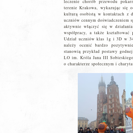
leczenie chorób przewodu pokar
terenie Krakowa, wykazując się 
kulturą osobistą w kontaktach z 
uczniów cennym doświadczeniem sp
aktywnie włączyć się w działania
współpracy, a także kształtować 
Udział uczniów klas 1g i 3D w 34
należy ocenić bardzo pozytywni
stanowią przykład postawy godnej
LO im. Króla Jana III Sobieskieg
o charakterze społecznym i charyt