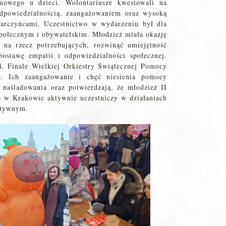
mowego u dzieci. Wolontariusze kwestowali na
odpowiedzialnością, zaangażowaniem oraz wysoką
darczyńcami. Uczestnictwo w wydarzeniu był dla
ołecznym i obywatelskim. Młodzież miała okazję
 na rzecz potrzebujących, rozwinąć umiejętność
postawę empatii i odpowiedzialności społecznej.
. Finale Wielkiej Orkiestry Świątecznej Pomocy
e. Ich zaangażowanie i chęć niesienia pomocy
 naśladowania oraz potwierdzają, że młodzież II
o w Krakowie aktywnie uczestniczy w działaniach
atywnym.