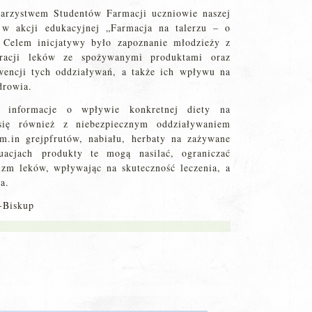
arzystwem Studentów Farmacji uczniowie naszej
ć w akcji edukacyjnej „Farmacja na talerzu – o
. Celem inicjatywy było zapoznanie młodzieży z
gracji leków ze spożywanymi produktami oraz
wencji tych oddziaływań, a także ich wpływu na
drowia.
e informacje o wpływie konkretnej diety na
ię również z niebezpiecznym oddziaływaniem
m.in grejpfrutów, nabiału, herbaty na zażywane
acjach produkty te mogą nasilać, ograniczać
izm leków, wpływając na skuteczność leczenia, a
a.
-Biskup