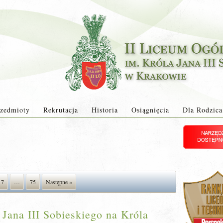
zedmioty
Rekrutacja
Historia
Osiągnięcia
Dla Rodzica
7
…
75
Następne »
 Jana III Sobieskiego na Króla