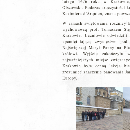
lutego 1676 roku w Krakowie,
Olszowski. Podczas uroczystości k
Kazimiera d’Arquien, znana powsz
W ramach świętowania rocznicy k
wychowawcą prof. Tomaszem Stęp
Krakowie. Uczniowie odwiedzili K
upamiętniającą zwycięstwo pod
Najświętszej Maryi Panny na Pia
królowi. Wyjście zakończyła
najważniejszych miejsc związany
Krakowie była cenną lekcją hist
zrozumieć znaczenie panowania Jan
Europy.