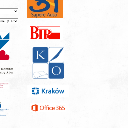
 Komitet
abytków